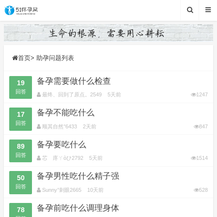
首页
>
助孕问题列表
备孕需要做什么检查
19
回答
最终、回到了原点。2549
5天前
1247
备孕不能吃什么
17
回答
顺其自然°6433
2天前
847
备孕要吃什么
89
回答
芯ゝ庝ㄚòひ2792
5天前
1514
备孕男性吃什么精子强
50
回答
Sunny°刺眼2665
10天前
528
备孕前吃什么调理身体
78