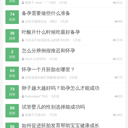
回答
我算个 what ︶￣7458
2天前
1512
备孕需要做些什么准备
74
回答
点背不能怪社会╭9852
3天前
968
叶酸片什么时候吃最好备孕
36
回答
沵永远不知涐是多么的爱沵4339
1天前
1530
怎么分辨例假推迟和怀孕
2
回答
Devil·心碎9055
4天前
1221
怀孕一个月胚胎在哪里？
64
回答
没有温度的路灯提醒着涐5663
5天前
775
卵子越大越好吗？助孕怎么才能成功
73
回答
Redundant°7561
9天前
693
试管婴儿的性别选择能成功吗
89
回答
谁都不欠谁459
7天前
1481
如何促进胚胎发育帮助宝宝健康成长
56